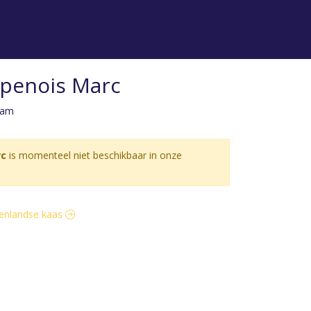
penois Marc
ram
rc
is momenteel niet beschikbaar in onze
itenlandse kaas