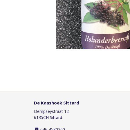
De Kaashoek Sittard
Dempseystraat 12
6135CH Sittard
046-4580360