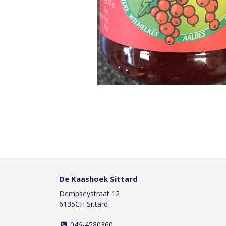
De Kaashoek Sittard
Dempseystraat 12
6135CH Sittard
046-4580360