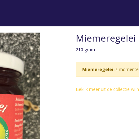
Miemeregelei
210 gram
Miemeregelei
is momentee
Bekijk meer uit de collectie w